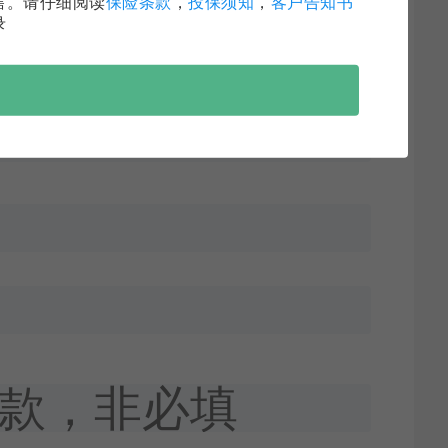
售。请仔细阅读
保险条款
，
投保须知
，
客户告知书
录