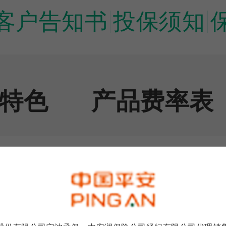
客户告知书
投保须知
特色
产品费率表
30天-90周岁